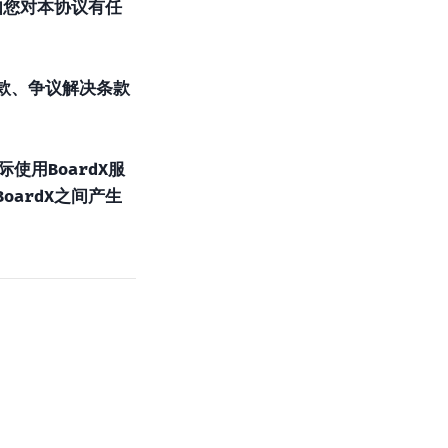
如您对本协议有任
款、争议解决条款
用BoardX服
ardX之间产生